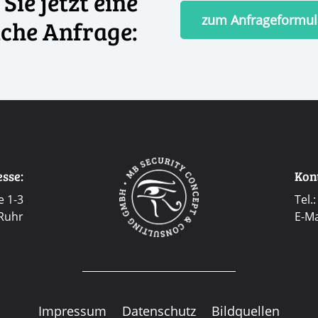
Sie jetzt eine
zum Anfrageformul
iche Anfrage:
sse:
Kon
e 1-3
Tel.
Ruhr
E-Ma
Impressum
Datenschutz
Bildquellen