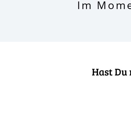
Im Momen
r
Hast Du 