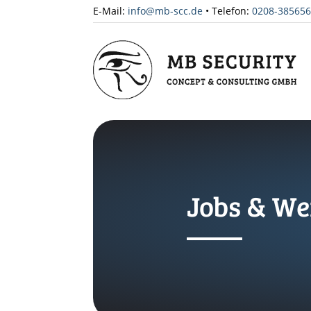
E-Mail:
info@mb-scc.de
• Telefon:
0208-38565
Jobs & We