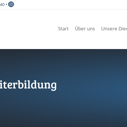

640
•
Start
Über uns
Unsere Dien
iterbildung