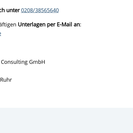
sch unter
0208/38565640
äftigen
Unterlagen per E-Mail an
:
e
& Consulting GmbH
 Ruhr